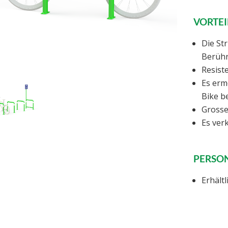
VORTEI
Die Str
Berühr
Resist
Es erm
Bike b
Grosse
Es ver
PERSO
Erhältl