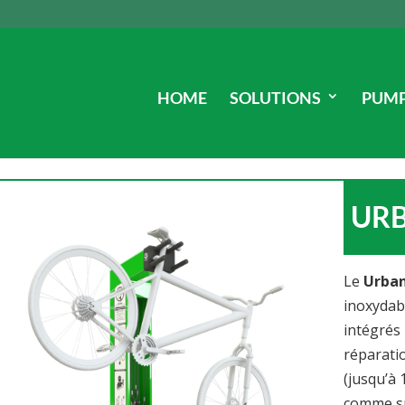
HOME
SOLUTIONS
PUMP
UR
Le
Urban
inoxydab
intégrés 
réparati
(jusqu’à 
comme su