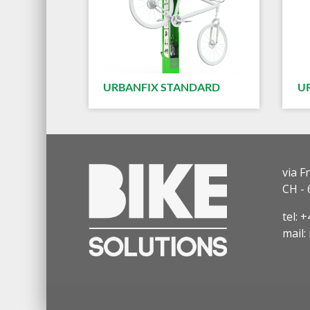
URBANFIX STANDARD
U
via F
CH - 
tel: 
mail: