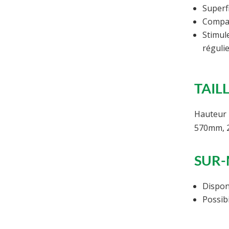
Superf
Compac
Stimul
réguli
TAIL
Hauteur
570mm, 
SUR
Dispon
Possib