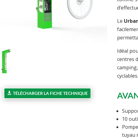
d’effectu
Le
Urban
facileme
permetta
Idéal pou
centres d
camping, 
cyclables
AVA
TÉLÉCHARGER LA FICHE TECHNIQUE
Suppor
10 outi
Pompe 
tuyau 