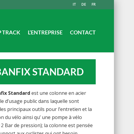
IT
DE
FR
 TRACK
L’ENTREPRISE
CONTACT
BANFIX STANDARD
fix Standard
est une colonne en acier
le d’usage public dans laquelle sont
les principaux outils pour l’entretien et la
on du vélo ainsi qu’ une pompe à vélo
12 Bar de pression); la colonne est pensée
pport aux cyclistes qui ont besoin