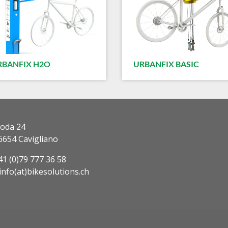
RBANFIX H2O
URBANFIX BASIC
roda 24
6654 Cavigliano
+41 (0)79 777 36 58
 info(at)bikesolutions.ch