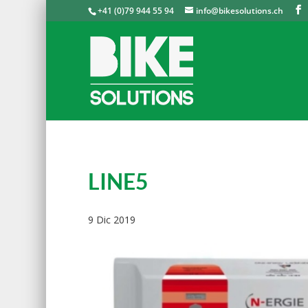
+41 (0)79 944 55 94
info@bikesolutions.ch
LINE5
9 Dic 2019